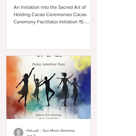
An Initiation into the Sacred Art of
Holding Cacao Ceremonies Cacao
Ceremony Facilitator Initiation 15.-
18.10.2026 Berlin An Initiation into the
Sacred Art of Holding Cacao
Ceremonies mit HeLuah ∞ Sun Moon
Alchemy ∞ Dieses umfassende Training
richtet sich an diejenigen, die mit
Kakao als heilige Pflanzenmedizin
arbeiten möchten. Diese praxisnahe,
theoretisch und schamanisch
ausgerichtete Ausbildung ist ideal für
alle, die eine Beziehung zu Kakao
aufbauen und mit Zeremoni
HeLuah :: Sun Moon Alchemy
Jun 3