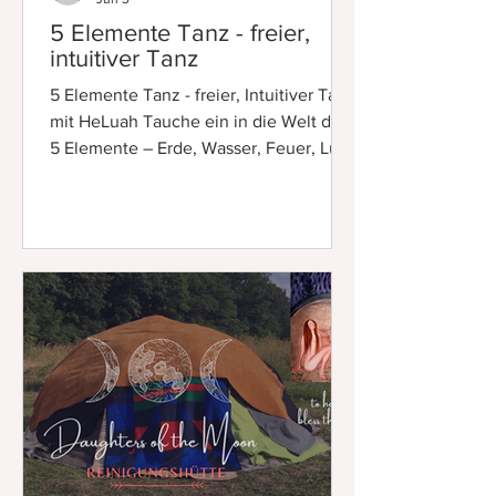
5 Elemente Tanz - freier,
intuitiver Tanz
5 Elemente Tanz - freier, Intuitiver Tanz
mit HeLuah Tauche ein in die Welt der
5 Elemente – Erde, Wasser, Feuer, Luft
und Äther. Ein freier, intuitiver
Tanzraum ohne feste Schritte oder
Vorkenntnisse. Hier darfst du dich
bewegen, fühlen, loslassen und ganz
du selbst sein. Durch Musik, Bewegung
und die Verbindung zur Natur
entstehen Lebendigkeit, Freude und
innere Freiheit. Der 5 Elemente Tanz
lädt dich ein, deinen Körper bewusster
wahrzunehmen und dich mit dir selbst
zu verb